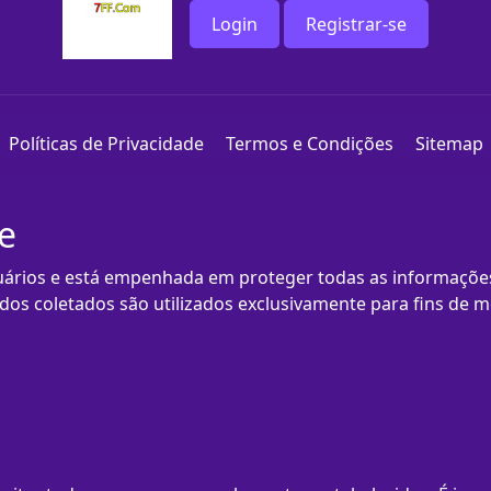
Login
Registrar-se
Políticas de Privacidade
Termos e Condições
Sitemap
de
suários e está empenhada em proteger todas as informaçõe
os coletados são utilizados exclusivamente para fins de m