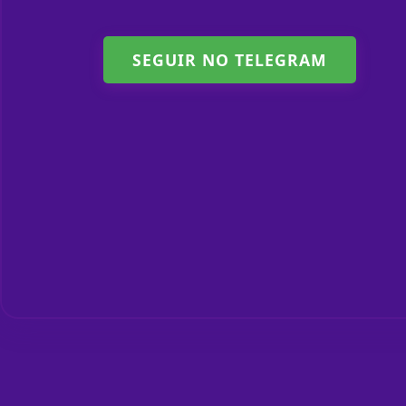
SEGUIR NO TELEGRAM