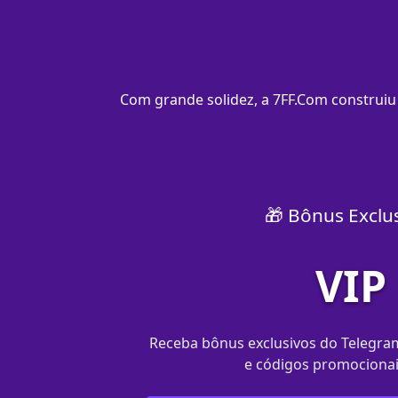
Com grande solidez, a 7FF.Com construiu 
🎁 Bônus Exclu
VIP
Receba bônus exclusivos do Telegra
e códigos promocionai