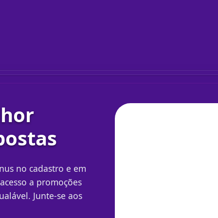
lhor
postas
nus no cadastro e em
 acesso a promoções
ualável. Junte-se aos