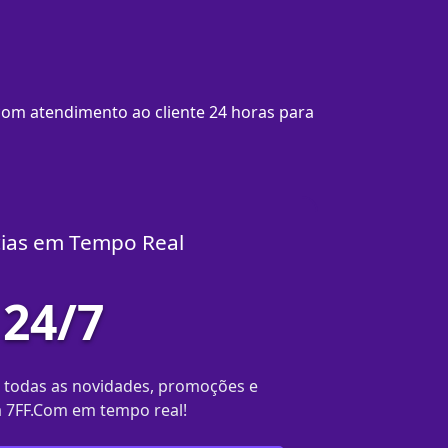
 com atendimento ao cliente 24 horas para
cias em Tempo Real
24/7
e todas as novidades, promoções e
a 7FF.Com em tempo real!