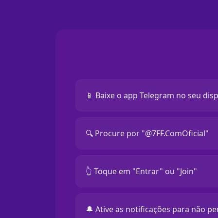
📱 Baixe o app Telegram no seu disp
🔍 Procure por "@7FF.ComOficial"
👆 Toque em "Entrar" ou "Join"
🔔 Ative as notificações para não p