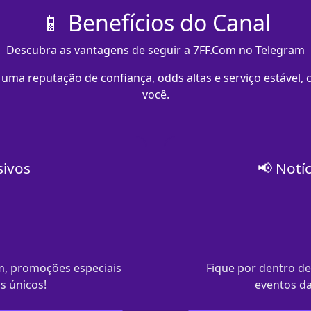
📱 Benefícios do Canal
Descubra as vantagens de seguir a 7FF.Com no Telegram
uma reputação de confiança, odds altas e serviço estável,
você.
sivos
📢 Notí
m, promoções especiais
Fique por dentro d
s únicos!
eventos d