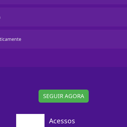
a
aticamente
SEGUIR AGORA
Acessos