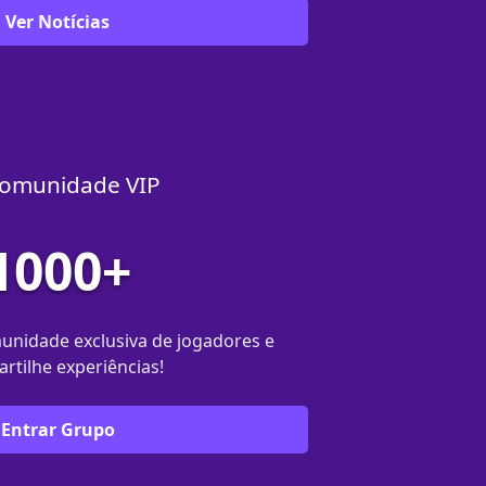
Ver Notícias
Comunidade VIP
1000+
unidade exclusiva de jogadores e
rtilhe experiências!
Entrar Grupo