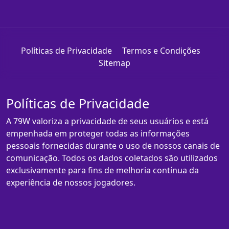
Políticas de Privacidade
Termos e Condições
Sitemap
Políticas de Privacidade
A 79W valoriza a privacidade de seus usuários e está
empenhada em proteger todas as informações
pessoais fornecidas durante o uso de nossos canais de
comunicação. Todos os dados coletados são utilizados
exclusivamente para fins de melhoria contínua da
experiência de nossos jogadores.