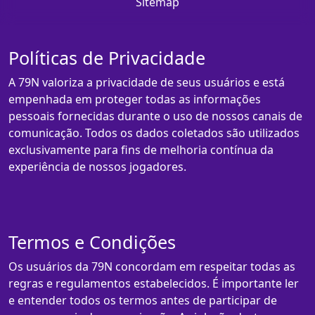
Sitemap
Políticas de Privacidade
A 79N valoriza a privacidade de seus usuários e está
empenhada em proteger todas as informações
pessoais fornecidas durante o uso de nossos canais de
comunicação. Todos os dados coletados são utilizados
exclusivamente para fins de melhoria contínua da
experiência de nossos jogadores.
Termos e Condições
Os usuários da 79N concordam em respeitar todas as
regras e regulamentos estabelecidos. É importante ler
e entender todos os termos antes de participar de