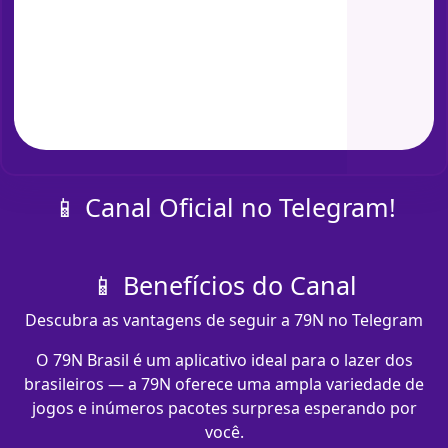
📱 Canal Oficial no Telegram!
📱 Benefícios do Canal
Descubra as vantagens de seguir a 79N no Telegram
O 79N Brasil é um aplicativo ideal para o lazer dos
brasileiros — a 79N oferece uma ampla variedade de
jogos e inúmeros pacotes surpresa esperando por
você.