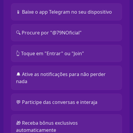
📱 Baixe o app Telegram no seu dispositivo
🔍 Procure por "@79NOficial"
👆 Toque em "Entrar" ou "Join"
🔔 Ative as notificações para não perder
nada
💬 Participe das conversas e interaja
🎁 Receba bônus exclusivos
automaticamente