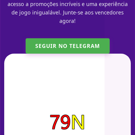
acesso a promoções incríveis e uma experiência
de jogo inigualável. Junte-se aos vencedores
agora!
SEGUIR NO TELEGRAM