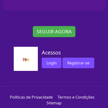
SEGUIR AGORA
Acessos
Login
Registrar-se
Políticas de Privacidade
Termos e Condições
Sitemap