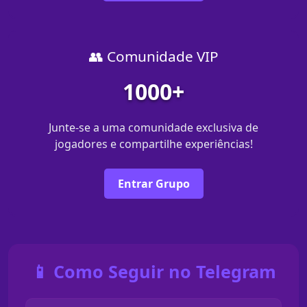
👥 Comunidade VIP
1000+
Junte-se a uma comunidade exclusiva de
jogadores e compartilhe experiências!
Entrar Grupo
📱 Como Seguir no Telegram