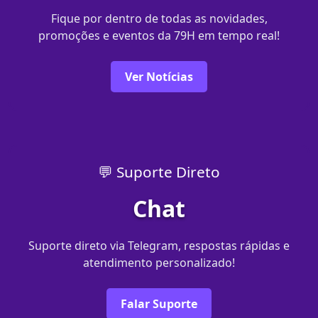
Fique por dentro de todas as novidades,
promoções e eventos da 79H em tempo real!
Ver Notícias
💬 Suporte Direto
Chat
Suporte direto via Telegram, respostas rápidas e
atendimento personalizado!
Falar Suporte