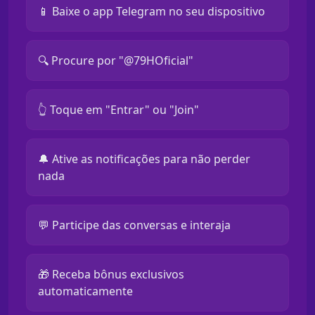
📱 Baixe o app Telegram no seu dispositivo
🔍 Procure por "@79HOficial"
👆 Toque em "Entrar" ou "Join"
🔔 Ative as notificações para não perder
nada
💬 Participe das conversas e interaja
🎁 Receba bônus exclusivos
automaticamente