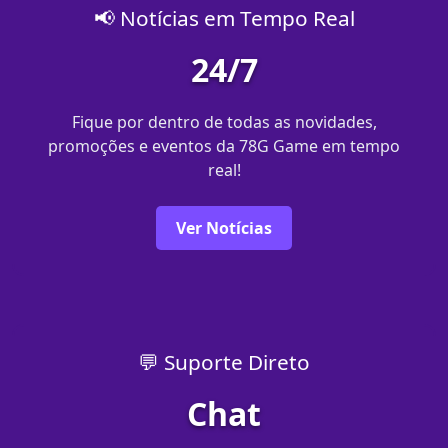
📢 Notícias em Tempo Real
24/7
Fique por dentro de todas as novidades,
promoções e eventos da 78G Game em tempo
real!
Ver Notícias
💬 Suporte Direto
Chat