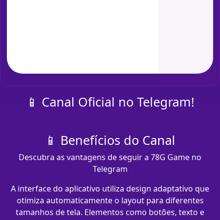
📱 Canal Oficial no Telegram!
📱 Benefícios do Canal
Descubra as vantagens de seguir a 78G Game no
Telegram
A interface do aplicativo utiliza design adaptativo que
otimiza automaticamente o layout para diferentes
tamanhos de tela. Elementos como botões, texto e