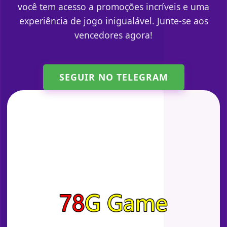
você tem acesso a promoções incríveis e uma
experiência de jogo inigualável. Junte-se aos
vencedores agora!
SEGUIR NO TELEGRAM