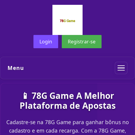
Login
Registrar-se
Menu
📱 78G Game A Melhor
Plataforma de Apostas
Cadastre-se na 78G Game para ganhar bônus no
cadastro e em cada recarga. Com a 78G Game,