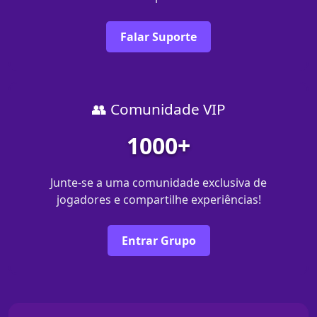
Falar Suporte
👥 Comunidade VIP
1000+
Junte-se a uma comunidade exclusiva de
jogadores e compartilhe experiências!
Entrar Grupo