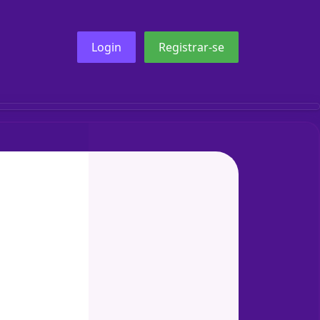
Login
Registrar-se