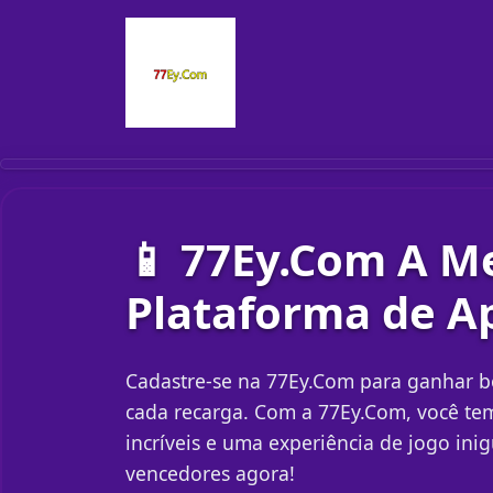
📱 77Ey.Com A M
Plataforma de A
Cadastre-se na 77Ey.Com para ganhar b
cada recarga. Com a 77Ey.Com, você te
incríveis e uma experiência de jogo inig
vencedores agora!