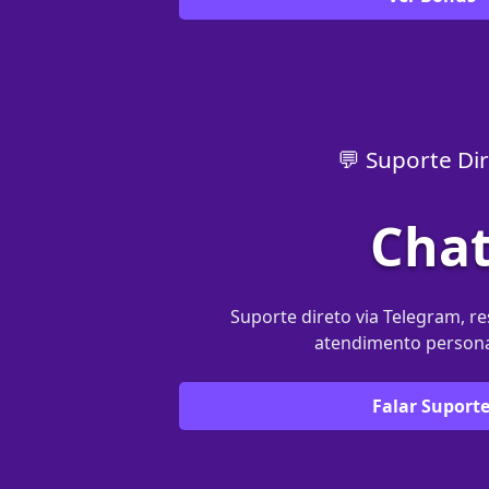
💬 Suporte Di
Cha
Suporte direto via Telegram, r
atendimento persona
Falar Suport