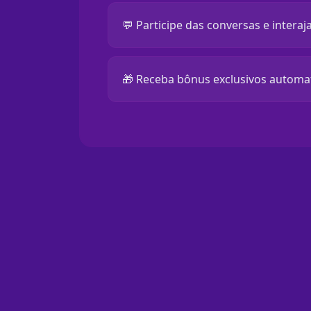
💬 Participe das conversas e interaj
🎁 Receba bônus exclusivos autom