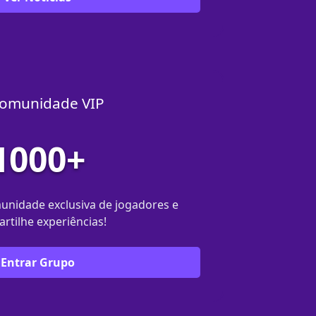
Comunidade VIP
1000+
unidade exclusiva de jogadores e
rtilhe experiências!
Entrar Grupo