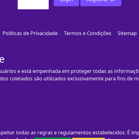
Políticas de Privacidade
Termos e Condições
Sitemap
de
usuários e está empenhada em proteger todas as informaçõ
os coletados são utilizados exclusivamente para fins de m
eitar todas as regras e regulamentos estabelecidos. É imp