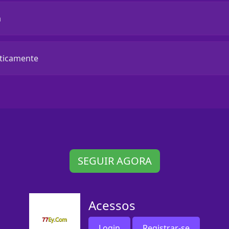
a
aticamente
SEGUIR AGORA
Acessos
Login
Registrar-se