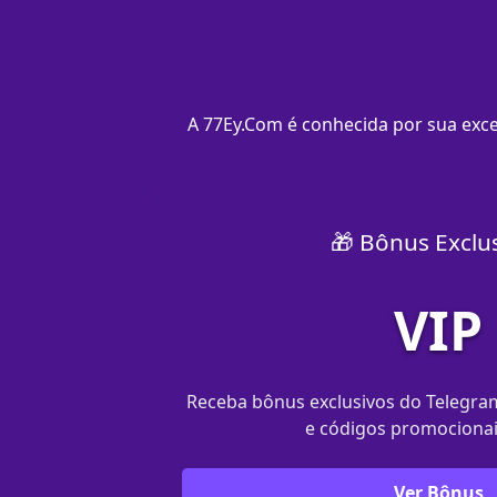
A 77Ey.Com é conhecida por sua exce
🎁 Bônus Exclu
VIP
Receba bônus exclusivos do Telegra
e códigos promocionai
Ver Bônus