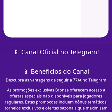
📱 Canal Oficial no Telegram!
📱 Benefícios do Canal
Descubra as vantagens de seguir a 77At no Telegram
As promoções exclusivas Bronze oferecem acesso a
ofertas especiais não disponíveis para jogadores
regulares. Estas promoções incluem bônus temáticos,
torneios exclusivos e ofertas sazonais que maximizam