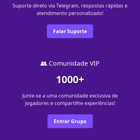
Suporte direto via Telegram, respostas rápidas e
atendimento personalizado!
Falar Suporte
👥 Comunidade VIP
1000+
Junte-se a uma comunidade exclusiva de
jogadores e compartilhe experiências!
Entrar Grupo