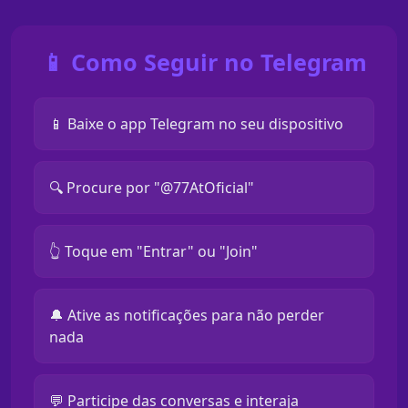
📱 Como Seguir no Telegram
📱 Baixe o app Telegram no seu dispositivo
🔍 Procure por "@77AtOficial"
👆 Toque em "Entrar" ou "Join"
🔔 Ative as notificações para não perder
nada
💬 Participe das conversas e interaja