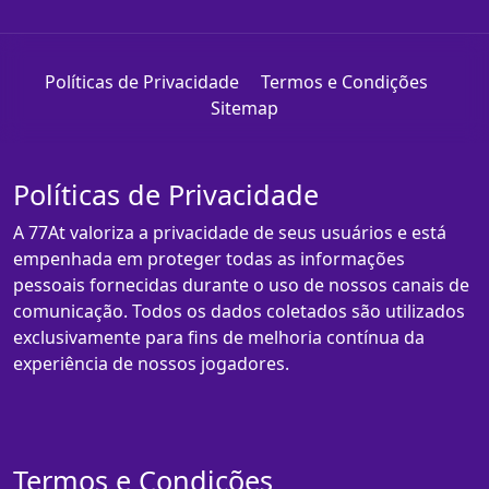
Políticas de Privacidade
Termos e Condições
Sitemap
Políticas de Privacidade
A 77At valoriza a privacidade de seus usuários e está
empenhada em proteger todas as informações
pessoais fornecidas durante o uso de nossos canais de
comunicação. Todos os dados coletados são utilizados
exclusivamente para fins de melhoria contínua da
experiência de nossos jogadores.
Termos e Condições