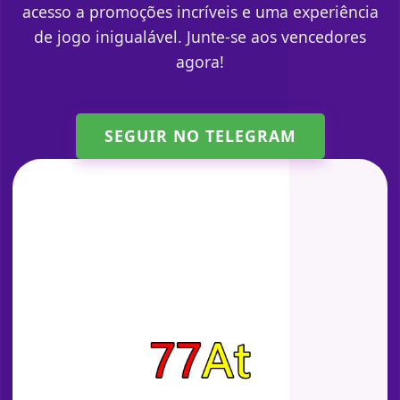
acesso a promoções incríveis e uma experiência
de jogo inigualável. Junte-se aos vencedores
agora!
SEGUIR NO TELEGRAM