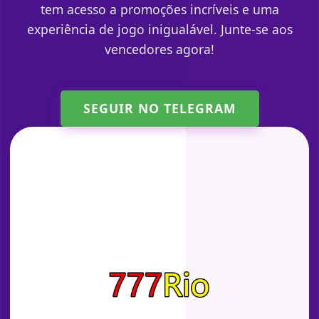
tem acesso a promoções incríveis e uma
experiência de jogo inigualável. Junte-se aos
vencedores agora!
SEGUIR NO TELEGRAM