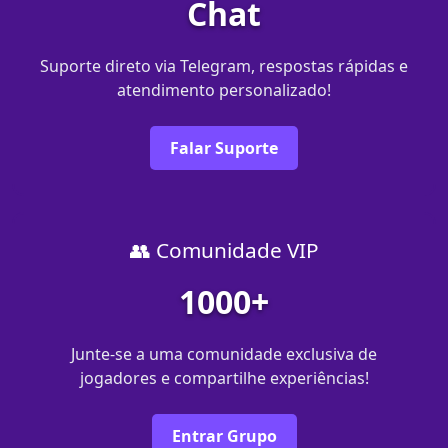
Chat
Suporte direto via Telegram, respostas rápidas e
atendimento personalizado!
Falar Suporte
👥 Comunidade VIP
1000+
Junte-se a uma comunidade exclusiva de
jogadores e compartilhe experiências!
Entrar Grupo