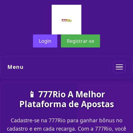
Login
Registrar-se
Menu
📱 777Rio A Melhor
Plataforma de Apostas
Cadastre-se na 777Rio para ganhar bônus no
cadastro e em cada recarga. Com a 777Rio, você