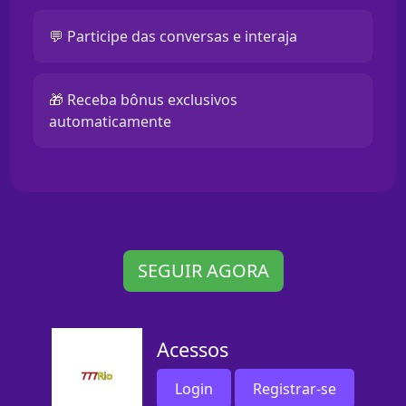
💬 Participe das conversas e interaja
🎁 Receba bônus exclusivos
automaticamente
SEGUIR AGORA
Acessos
Login
Registrar-se