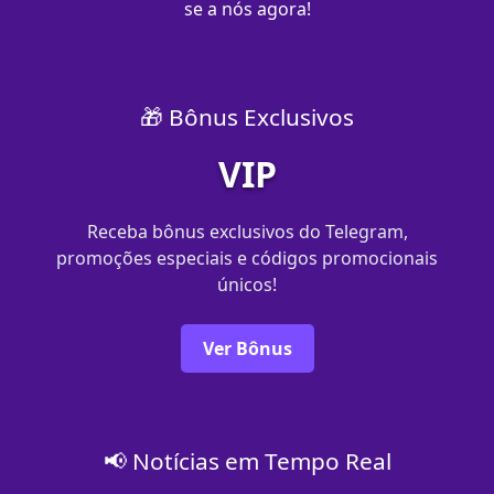
se a nós agora!
🎁 Bônus Exclusivos
VIP
Receba bônus exclusivos do Telegram,
promoções especiais e códigos promocionais
únicos!
Ver Bônus
📢 Notícias em Tempo Real