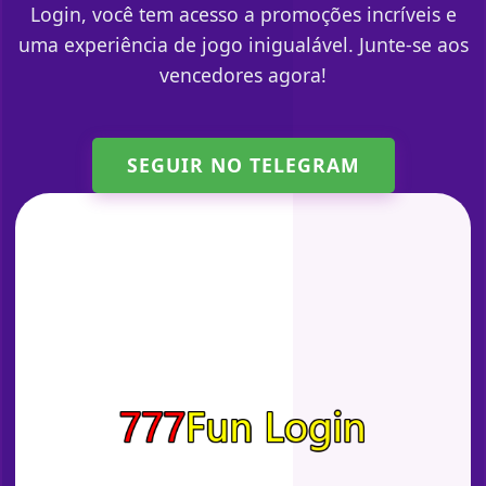
Login, você tem acesso a promoções incríveis e
uma experiência de jogo inigualável. Junte-se aos
vencedores agora!
SEGUIR NO TELEGRAM