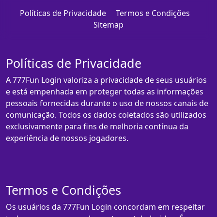
Políticas de Privacidade
Termos e Condições
Sitemap
Políticas de Privacidade
A 777Fun Login valoriza a privacidade de seus usuários
e está empenhada em proteger todas as informações
pessoais fornecidas durante o uso de nossos canais de
comunicação. Todos os dados coletados são utilizados
exclusivamente para fins de melhoria contínua da
experiência de nossos jogadores.
Termos e Condições
Os usuários da 777Fun Login concordam em respeitar