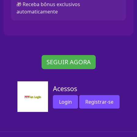
🎁 Receba bônus exclusivos
automaticamente
SEGUIR AGORA
Acessos
Login
Registrar-se