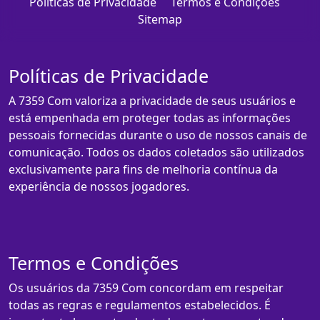
Políticas de Privacidade
Termos e Condições
Sitemap
Políticas de Privacidade
A 7359 Com valoriza a privacidade de seus usuários e
está empenhada em proteger todas as informações
pessoais fornecidas durante o uso de nossos canais de
comunicação. Todos os dados coletados são utilizados
exclusivamente para fins de melhoria contínua da
experiência de nossos jogadores.
Termos e Condições
Os usuários da 7359 Com concordam em respeitar
todas as regras e regulamentos estabelecidos. É