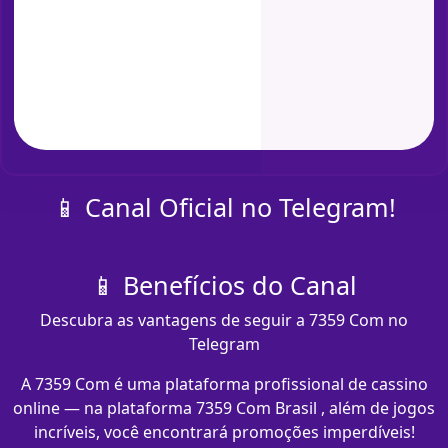
📱 Canal Oficial no Telegram!
📱 Benefícios do Canal
Descubra as vantagens de seguir a 7359 Com no
Telegram
A 7359 Com é uma plataforma profissional de cassino
online — na plataforma 7359 Com Brasil , além de jogos
incríveis, você encontrará promoções imperdíveis!