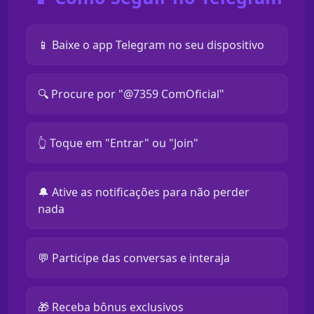
📱 Baixe o app Telegram no seu dispositivo
🔍 Procure por "@7359 ComOficial"
👆 Toque em "Entrar" ou "Join"
🔔 Ative as notificações para não perder
nada
💬 Participe das conversas e interaja
🎁 Receba bônus exclusivos