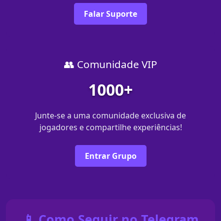
Falar Suporte
👥 Comunidade VIP
1000+
Junte-se a uma comunidade exclusiva de
jogadores e compartilhe experiências!
Entrar Grupo
📱 Como Seguir no Telegram