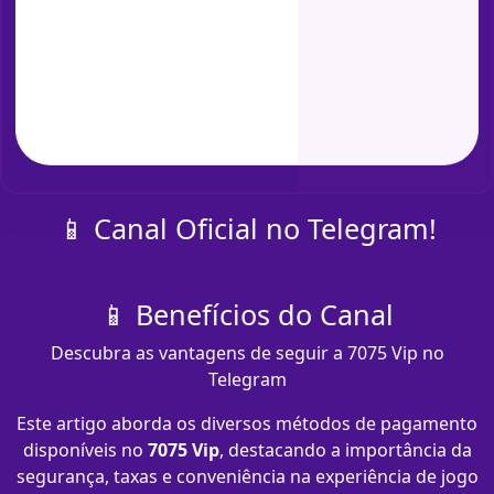
📱 Canal Oficial no Telegram!
📱 Benefícios do Canal
Descubra as vantagens de seguir a 7075 Vip no
Telegram
Este artigo aborda os diversos métodos de pagamento
disponíveis no
7075 Vip
, destacando a importância da
segurança, taxas e conveniência na experiência de jogo