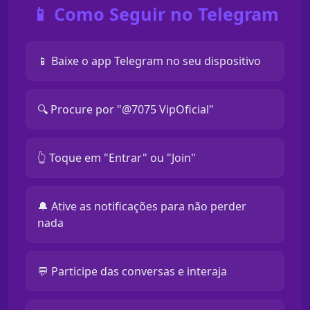
📱 Como Seguir no Telegram
📱 Baixe o app Telegram no seu dispositivo
🔍 Procure por "@7075 VipOficial"
👆 Toque em "Entrar" ou "Join"
🔔 Ative as notificações para não perder
nada
💬 Participe das conversas e interaja