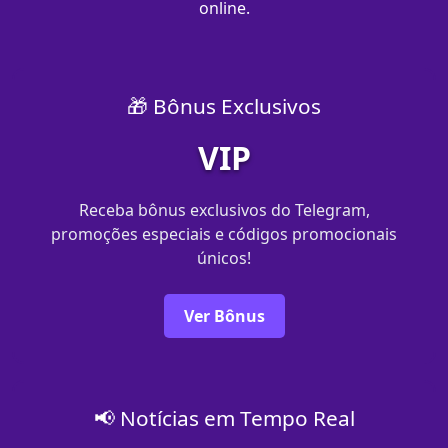
online.
🎁 Bônus Exclusivos
VIP
Receba bônus exclusivos do Telegram,
promoções especiais e códigos promocionais
únicos!
Ver Bônus
📢 Notícias em Tempo Real