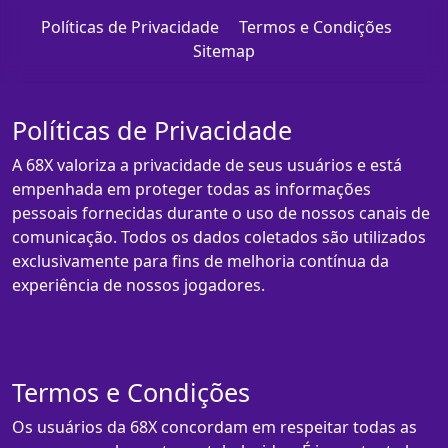
Políticas de Privacidade
Termos e Condições
Sitemap
Políticas de Privacidade
A 68X valoriza a privacidade de seus usuários e está
empenhada em proteger todas as informações
pessoais fornecidas durante o uso de nossos canais de
comunicação. Todos os dados coletados são utilizados
exclusivamente para fins de melhoria contínua da
experiência de nossos jogadores.
Termos e Condições
Os usuários da 68X concordam em respeitar todas as