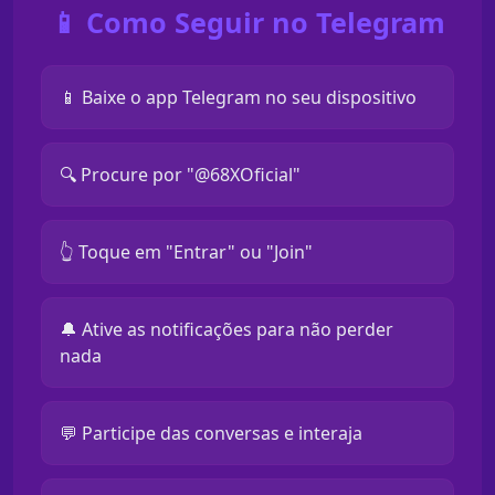
📱 Como Seguir no Telegram
📱 Baixe o app Telegram no seu dispositivo
🔍 Procure por "@68XOficial"
👆 Toque em "Entrar" ou "Join"
🔔 Ative as notificações para não perder
nada
💬 Participe das conversas e interaja