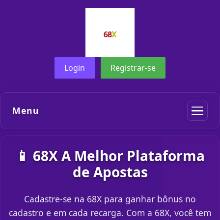
Login
Registrar-se
Menu
📱 68X A Melhor Plataforma
de Apostas
Cadastre-se na 68X para ganhar bônus no
cadastro e em cada recarga. Com a 68X, você tem