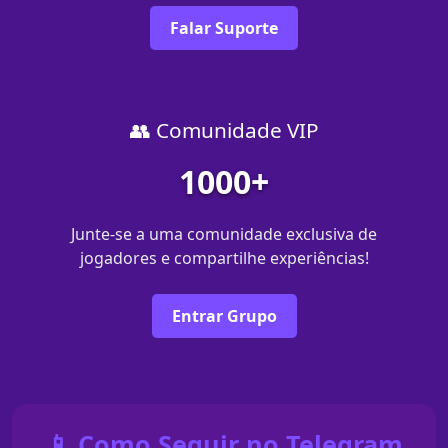
Falar Suporte
👥 Comunidade VIP
1000+
Junte-se a uma comunidade exclusiva de
jogadores e compartilhe experiências!
Entrar Grupo
📱 Como Seguir no Telegram