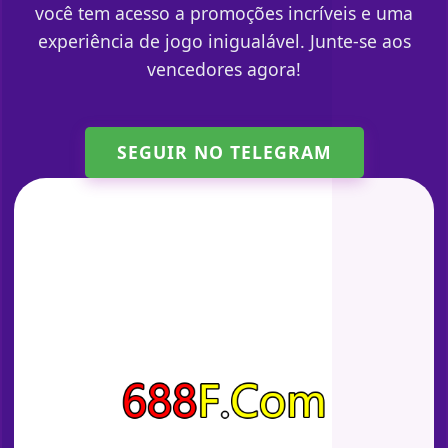
você tem acesso a promoções incríveis e uma
experiência de jogo inigualável. Junte-se aos
vencedores agora!
SEGUIR NO TELEGRAM