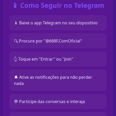
📱 Como Seguir no Telegram
📱 Baixe o app Telegram no seu dispositivo
🔍 Procure por "@688F.ComOficial"
👆 Toque em "Entrar" ou "Join"
🔔 Ative as notificações para não perder
nada
💬 Participe das conversas e interaja