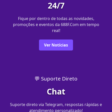
24/7
Fique por dentro de todas as novidades,
promoções e eventos da 688F.Com em tempo
real!
Ver Notícias
💬 Suporte Direto
Chat
Suporte direto via Telegram, respostas rápidas e
atendimento personalizado!