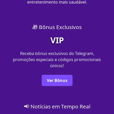
entretenimento mais saudável.
🎁 Bônus Exclusivos
VIP
Receba bônus exclusivos do Telegram,
promoções especiais e códigos promocionais
únicos!
Ver Bônus
📢 Notícias em Tempo Real