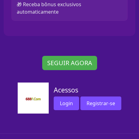
🎁 Receba bônus exclusivos
automaticamente
SEGUIR AGORA
Acessos
Login
Registrar-se