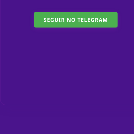
SEGUIR NO TELEGRAM