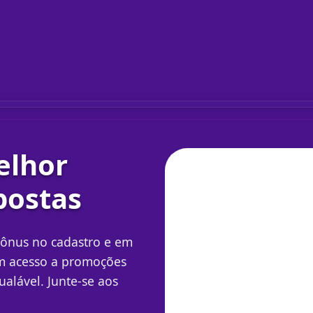
elhor
postas
bônus no cadastro e em
em acesso a promoções
ualável. Junte-se aos