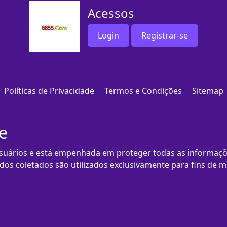
Acessos
Login
Registrar-se
Políticas de Privacidade
Termos e Condições
Sitemap
de
usuários e está empenhada em proteger todas as informaçõ
os coletados são utilizados exclusivamente para fins de m