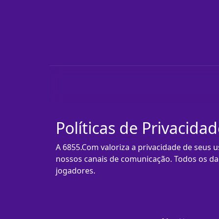
Políticas de Privacida
A 6855.Com valoriza a privacidade de seus 
nossos canais de comunicação. Todos os dad
jogadores.