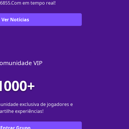
 6855.Com em tempo real!
Ver Notícias
Comunidade VIP
1000+
unidade exclusiva de jogadores e
rtilhe experiências!
Entrar Grupo