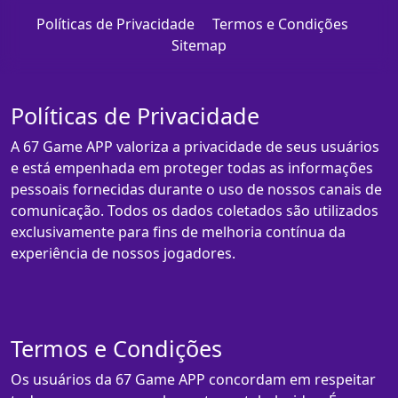
Políticas de Privacidade
Termos e Condições
Sitemap
Políticas de Privacidade
A 67 Game APP valoriza a privacidade de seus usuários
e está empenhada em proteger todas as informações
pessoais fornecidas durante o uso de nossos canais de
comunicação. Todos os dados coletados são utilizados
exclusivamente para fins de melhoria contínua da
experiência de nossos jogadores.
Termos e Condições
Os usuários da 67 Game APP concordam em respeitar