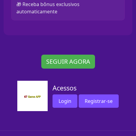
🎁 Receba bônus exclusivos
automaticamente
SEGUIR AGORA
Acessos
Login
Registrar-se