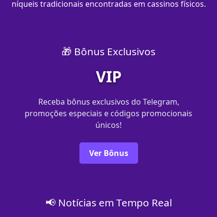
níqueis tradicionais encontradas em cassinos físicos.
🎁 Bônus Exclusivos
VIP
Receba bônus exclusivos do Telegram,
promoções especiais e códigos promocionais
únicos!
Ver Bônus
📢 Notícias em Tempo Real