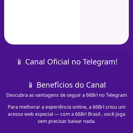
📱 Canal Oficial no Telegram!
📱 Benefícios do Canal
Descubra as vantagens de seguir a 66Brl no Telegram
Para melhorar a experiência online, a 66Brl criou um
acesso web especial — com a 66Brl Brasil , você joga
sem precisar baixar nada.