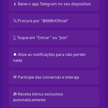
📱 Baixe o app Telegram no seu dispositivo
🔍 Procure por "@66BrlOficial"
👆 Toque em "Entrar" ou "Join"
🔔 Ative as notificações para não perder
nada
💬 Participe das conversas e interaja
🎁 Receba bônus exclusivos
automaticamente