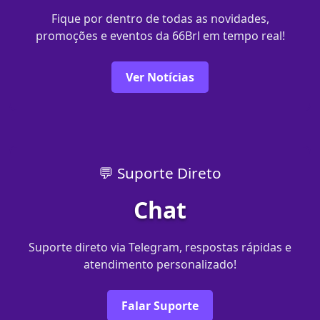
Fique por dentro de todas as novidades,
promoções e eventos da 66Brl em tempo real!
Ver Notícias
💬 Suporte Direto
Chat
Suporte direto via Telegram, respostas rápidas e
atendimento personalizado!
Falar Suporte