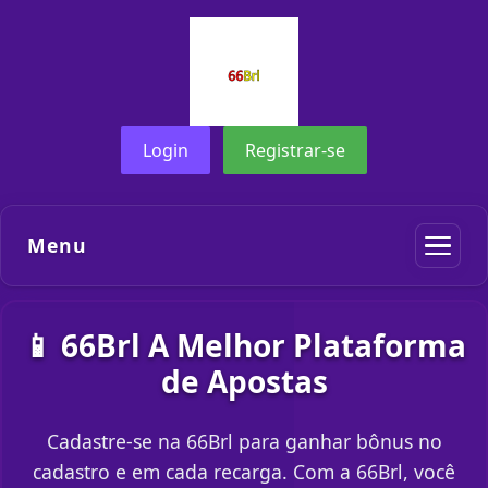
Login
Registrar-se
Menu
📱 66Brl A Melhor Plataforma
de Apostas
Cadastre-se na 66Brl para ganhar bônus no
cadastro e em cada recarga. Com a 66Brl, você