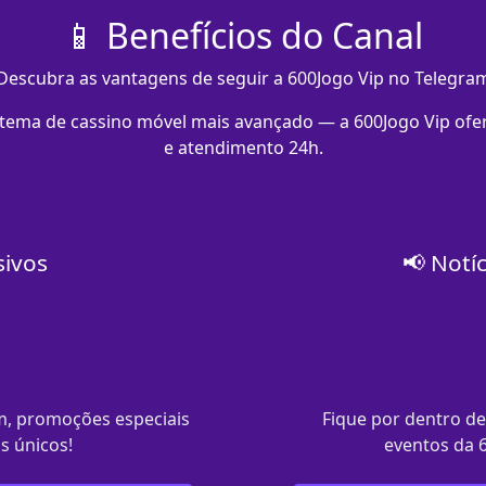
📱 Benefícios do Canal
Descubra as vantagens de seguir a 600Jogo Vip no Telegra
istema de cassino móvel mais avançado — a 600Jogo Vip of
e atendimento 24h.
sivos
📢 Notí
m, promoções especiais
Fique por dentro d
s únicos!
eventos da 