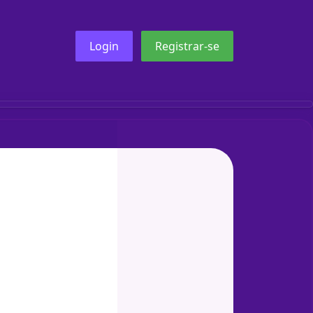
Login
Registrar-se