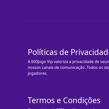
Políticas de Privacida
A 600Jogo Vip valoriza a privacidade de se
nossos canais de comunicação. Todos os dad
jogadores.
Termos e Condições