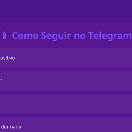
📱 Como Seguir no Telegram
ositivo
l"
erder nada