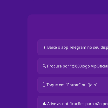
📱 Baixe o app Telegram no seu disp
🔍 Procure por "@600Jogo VipOficia
👆 Toque em "Entrar" ou "Join"
🔔 Ative as notificações para não p