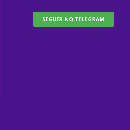
SEGUIR NO TELEGRAM