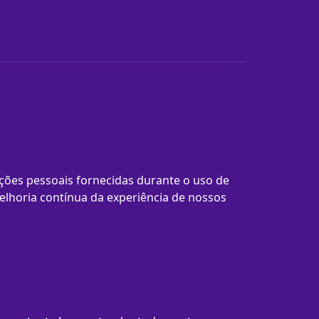
ções pessoais fornecidas durante o uso de
elhoria contínua da experiência de nossos