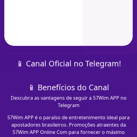
📱 Canal Oficial no Telegram!
📱 Benefícios do Canal
Descubra as vantagens de seguir a 57Wim APP no
Telegram
57Wim APP é o paraíso de entretenimento ideal para
apostadores brasileiros. Promoções atraentes da
57Wim APP Online Com para fornecer o máximo