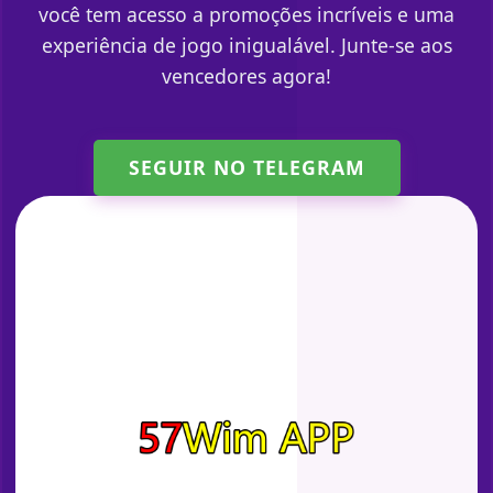
você tem acesso a promoções incríveis e uma
experiência de jogo inigualável. Junte-se aos
vencedores agora!
SEGUIR NO TELEGRAM