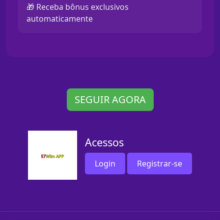
🎁 Receba bônus exclusivos
automaticamente
SEGUIR AGORA
Acessos
Login
Registrar-se