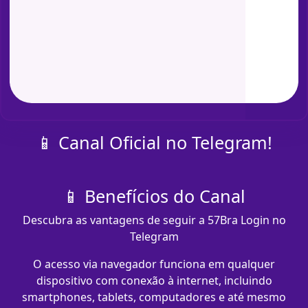
📱 Canal Oficial no Telegram!
📱 Benefícios do Canal
Descubra as vantagens de seguir a 57Bra Login no
Telegram
O acesso via navegador funciona em qualquer
dispositivo com conexão à internet, incluindo
smartphones, tablets, computadores e até mesmo