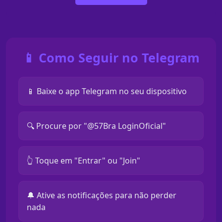
📱 Como Seguir no Telegram
📱 Baixe o app Telegram no seu dispositivo
🔍 Procure por "@57Bra LoginOficial"
👆 Toque em "Entrar" ou "Join"
🔔 Ative as notificações para não perder
nada