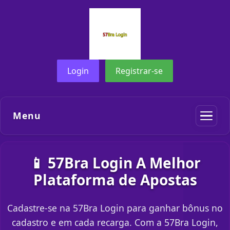
Login
Registrar-se
Menu
📱 57Bra Login A Melhor
Plataforma de Apostas
Cadastre-se na 57Bra Login para ganhar bônus no
cadastro e em cada recarga. Com a 57Bra Login,