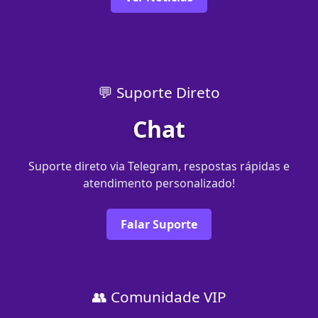
💬 Suporte Direto
Chat
Suporte direto via Telegram, respostas rápidas e
atendimento personalizado!
Falar Suporte
👥 Comunidade VIP