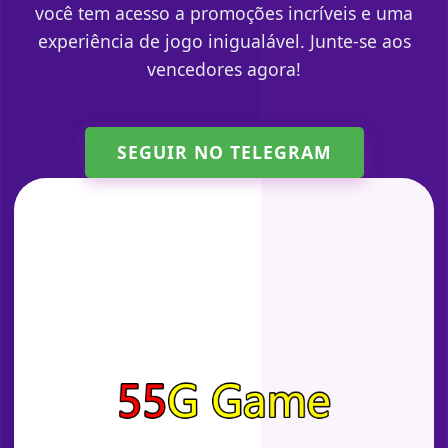
você tem acesso a promoções incríveis e uma
experiência de jogo inigualável. Junte-se aos
vencedores agora!
SEGUIR NO TELEGRAM