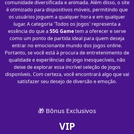
comunidade diversificada e animada. Além disso, o site
é otimizado para dispositivos móveis, permitindo que
os usuários joguem a qualquer hora e em qualquer
lugar. A categoria 'Todos os Jogos' representa a
essência do que a
55G Game
tem a oferecer e serve
como um ponto de partida ideal para quem deseja
entrar no emocionante mundo dos jogos online.
Portanto, se você está à procura de entretenimento de
qualidade e experiências de jogo inesquecíveis, não
deixe de explorar essa incrível seleção de jogos
disponíveis. Com certeza, você encontrará algo que vai
satisfazer seu desejo de diversão e emoção.
🎁 Bônus Exclusivos
VIP