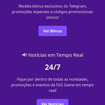
Receba bônus exclusivos do Telegram,
promoções especiais e códigos promocionais
únicos!
Ver Bônus
📢 Notícias em Tempo Real
24/7
Fique por dentro de todas as novidades,
promoções e eventos da 55G Game em tempo
real!
Ver Notícias