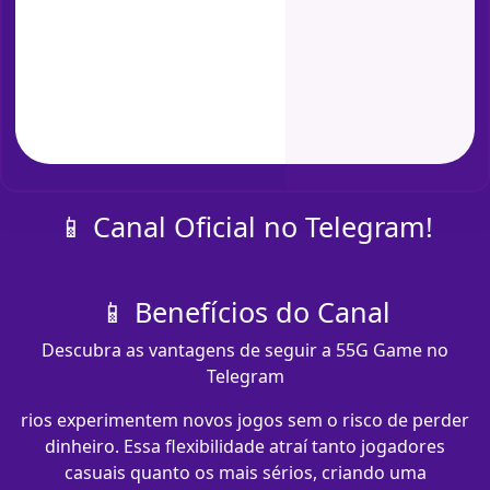
📱 Canal Oficial no Telegram!
📱 Benefícios do Canal
Descubra as vantagens de seguir a 55G Game no
Telegram
rios experimentem novos jogos sem o risco de perder
dinheiro. Essa flexibilidade atraí tanto jogadores
casuais quanto os mais sérios, criando uma