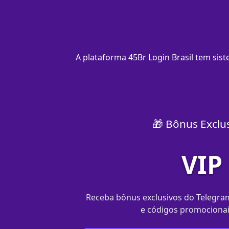
A plataforma 45Br Login Brasil tem sis
🎁 Bônus Exclu
VIP
Receba bônus exclusivos do Telegra
e códigos promocionai