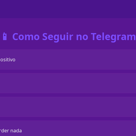
📱 Como Seguir no Telegram
ositivo
erder nada