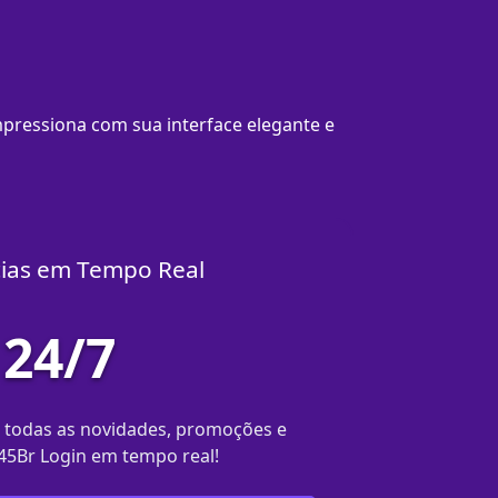
m
mpressiona com sua interface elegante e
cias em Tempo Real
24/7
e todas as novidades, promoções e
45Br Login em tempo real!