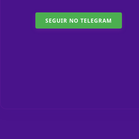
SEGUIR NO TELEGRAM