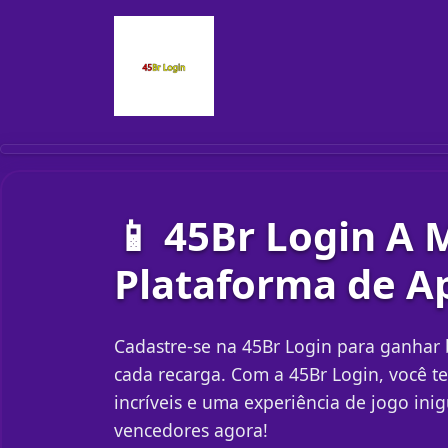
📱 45Br Login A 
Plataforma de A
Cadastre-se na 45Br Login para ganhar
cada recarga. Com a 45Br Login, você 
incríveis e uma experiência de jogo inig
vencedores agora!