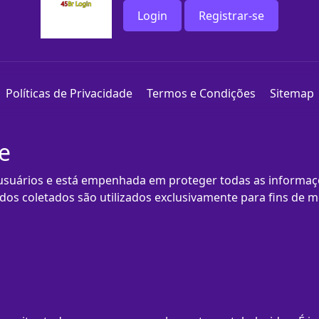
Login
Registrar-se
Políticas de Privacidade
Termos e Condições
Sitemap
de
s usuários e está empenhada em proteger todas as informaç
os coletados são utilizados exclusivamente para fins de m