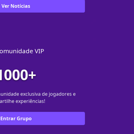
Ver Notícias
Comunidade VIP
1000+
unidade exclusiva de jogadores e
rtilhe experiências!
Entrar Grupo