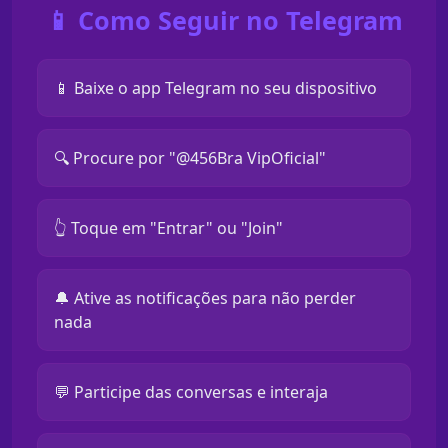
📱 Como Seguir no Telegram
📱 Baixe o app Telegram no seu dispositivo
🔍 Procure por "@456Bra VipOficial"
👆 Toque em "Entrar" ou "Join"
🔔 Ative as notificações para não perder
nada
💬 Participe das conversas e interaja