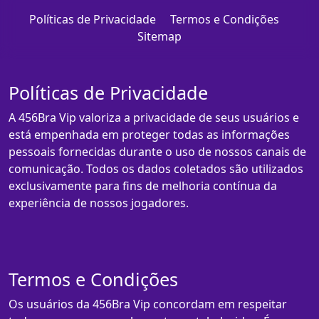
Políticas de Privacidade
Termos e Condições
Sitemap
Políticas de Privacidade
A 456Bra Vip valoriza a privacidade de seus usuários e
está empenhada em proteger todas as informações
pessoais fornecidas durante o uso de nossos canais de
comunicação. Todos os dados coletados são utilizados
exclusivamente para fins de melhoria contínua da
experiência de nossos jogadores.
Termos e Condições
Os usuários da 456Bra Vip concordam em respeitar