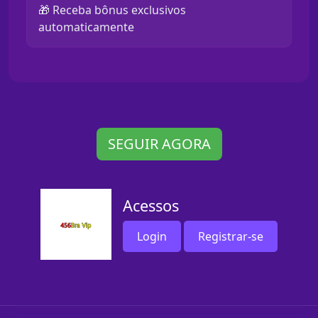
🎁 Receba bônus exclusivos
automaticamente
SEGUIR AGORA
Acessos
Login
Registrar-se