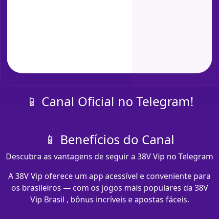
📱 Canal Oficial no Telegram!
📱 Benefícios do Canal
Descubra as vantagens de seguir a 38V Vip no Telegram
A 38V Vip oferece um app acessível e conveniente para
os brasileiros — com os jogos mais populares da 38V
Vip Brasil , bônus incríveis e apostas fáceis.