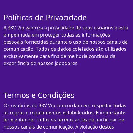
Políticas de Privacidade
A 38V Vip valoriza a privacidade de seus usuários e está
empenhada em proteger todas as informações
pessoais fornecidas durante o uso de nossos canais de
comunicação. Todos os dados coletados são utilizados
exclusivamente para fins de melhoria contínua da
experiência de nossos jogadores.
Termos e Condições
Os usuários da 38V Vip concordam em respeitar todas
as regras e regulamentos estabelecidos. É importante
ler e entender todos os termos antes de participar de
nossos canais de comunicação. A violação destes