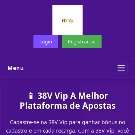
Login
Registrar-se
Menu
📱 38V Vip A Melhor
Plataforma de Apostas
Cadastre-se na 38V Vip para ganhar bônus no
cadastro e em cada recarga. Com a 38V Vip, você