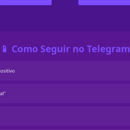
📱 Como Seguir no Telegram
ositivo
al"