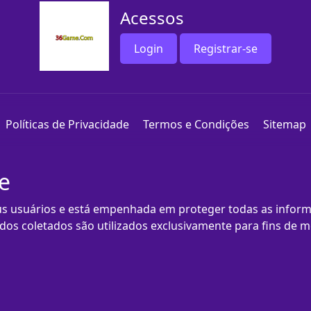
Acessos
Login
Registrar-se
Políticas de Privacidade
Termos e Condições
Sitemap
de
us usuários e está empenhada em proteger todas as inform
os coletados são utilizados exclusivamente para fins de m