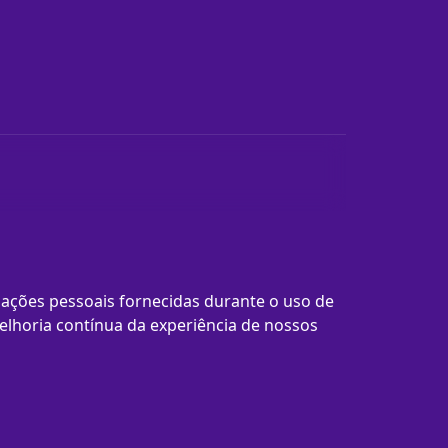
ações pessoais fornecidas durante o uso de
elhoria contínua da experiência de nossos