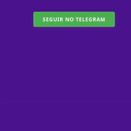
SEGUIR NO TELEGRAM