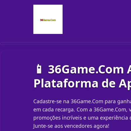
📱 36Game.Com 
Plataforma de A
Cadastre-se na 36Game.Com para ganha
em cada recarga. Com a 36Game.Com, v
promoções incríveis e uma experiência d
Junte-se aos vencedores agora!