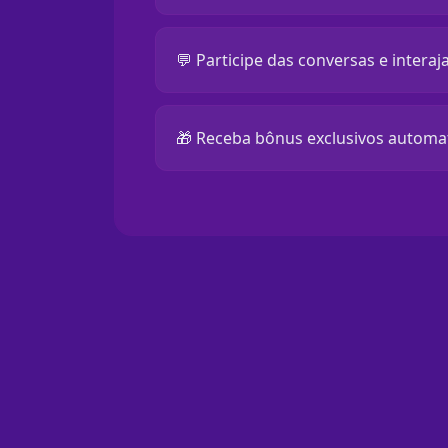
💬 Participe das conversas e interaj
🎁 Receba bônus exclusivos autom