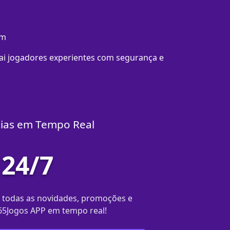
am
rai jogadores experientes com segurança e
cias em Tempo Real
24/7
e todas as novidades, promoções e
65Jogos APP em tempo real!