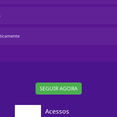
a
aticamente
SEGUIR AGORA
Acessos