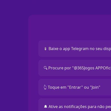
📱 Baixe o app Telegram no seu disp
🔍 Procure por "@365Jogos APPOfici
👆 Toque em "Entrar" ou "Join"
🔔 Ative as notificações para não p