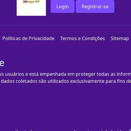
Login
Registrar-se
Políticas de Privacidade
Termos e Condições
Sitemap
de
eus usuários e está empenhada em proteger todas as infor
dados coletados são utilizados exclusivamente para fins d