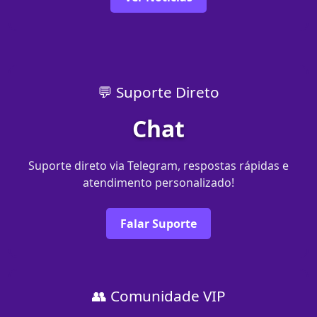
💬 Suporte Direto
Chat
Suporte direto via Telegram, respostas rápidas e
atendimento personalizado!
Falar Suporte
👥 Comunidade VIP