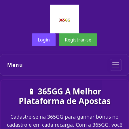
Login
Registrar-se
Menu
📱 365GG A Melhor
Plataforma de Apostas
Cadastre-se na 365GG para ganhar bônus no
cadastro e em cada recarga. Com a 365GG, você