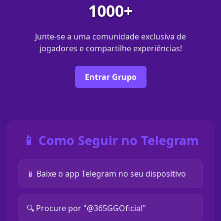
1000+
Junte-se a uma comunidade exclusiva de
jogadores e compartilhe experiências!
Entrar Grupo
📱 Como Seguir no Telegram
📱 Baixe o app Telegram no seu dispositivo
🔍 Procure por "@365GGOficial"