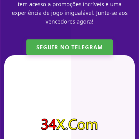
tem acesso a promoções incríveis e uma
experiência de jogo inigualável. Junte-se aos
vencedores agora!
SEGUIR NO TELEGRAM