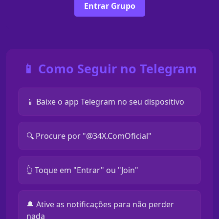
Entrar Grupo
📱 Como Seguir no Telegram
📱 Baixe o app Telegram no seu dispositivo
🔍 Procure por "@34X.ComOficial"
👆 Toque em "Entrar" ou "Join"
🔔 Ative as notificações para não perder
nada