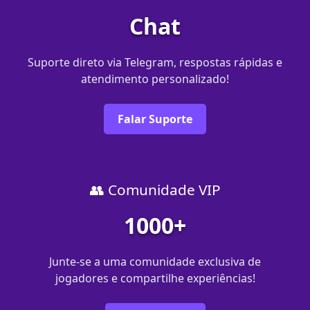
Chat
Suporte direto via Telegram, respostas rápidas e
atendimento personalizado!
Falar Suporte
👥 Comunidade VIP
1000+
Junte-se a uma comunidade exclusiva de
jogadores e compartilhe experiências!