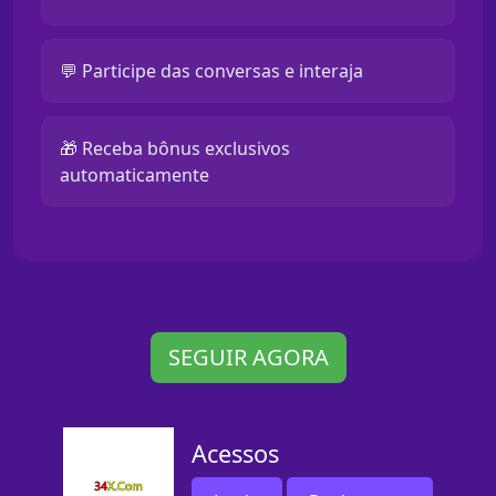
💬 Participe das conversas e interaja
🎁 Receba bônus exclusivos
automaticamente
SEGUIR AGORA
Acessos