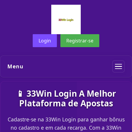
Login
Registrar-se
Menu
📱 33Win Login A Melhor
Plataforma de Apostas
Cadastre-se na 33Win Login para ganhar bônus
no cadastro e em cada recarga. Com a 33Win