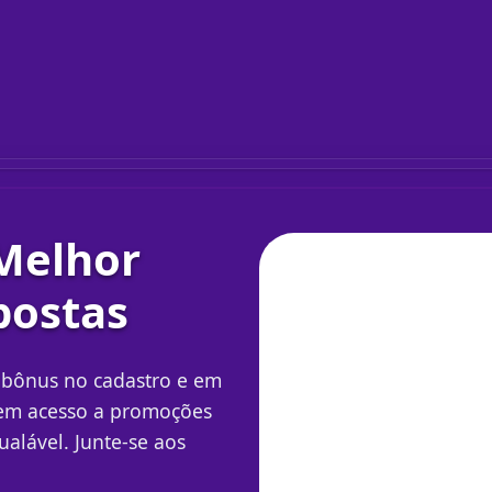
Melhor
postas
 bônus no cadastro e em
tem acesso a promoções
ualável. Junte-se aos