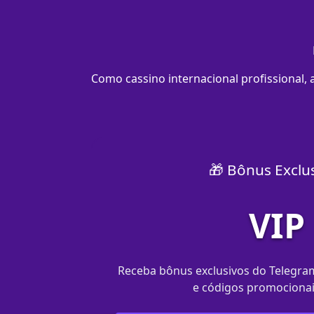
Como cassino internacional profissional, 
🎁 Bônus Exclu
VIP
Receba bônus exclusivos do Telegra
e códigos promocionai