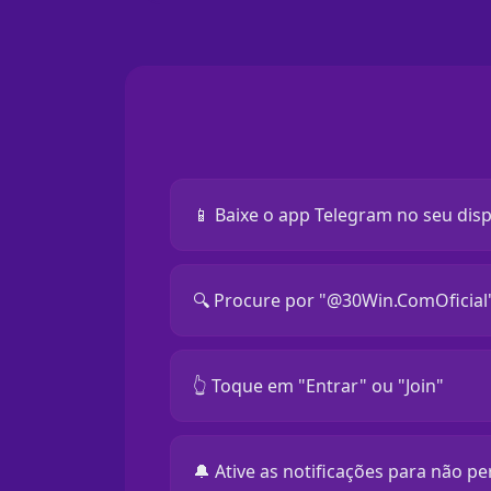
📱 Baixe o app Telegram no seu disp
🔍 Procure por "@30Win.ComOficial
👆 Toque em "Entrar" ou "Join"
🔔 Ative as notificações para não p