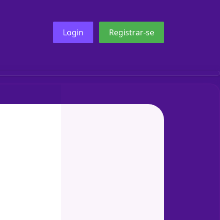
Login
Registrar-se