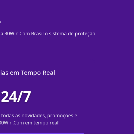
m
 da 30Win.Com Brasil o sistema de proteção
cias em Tempo Real
24/7
e todas as novidades, promoções e
30Win.Com em tempo real!