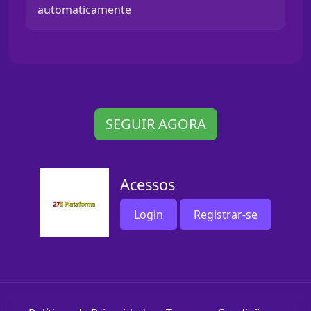
automaticamente
SEGUIR AGORA
Acessos
Login
Registrar-se