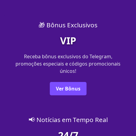
🎁 Bônus Exclusivos
VIP
Receba bônus exclusivos do Telegram,
promoções especiais e códigos promocionais
únicos!
Ver Bônus
📢 Notícias em Tempo Real
24/7