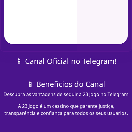
📱 Canal Oficial no Telegram!
📱 Benefícios do Canal
Descubra as vantagens de seguir a 23 Jogo no Telegram
A 23 Jogo é um cassino que garante justiça,
transparência e confiança para todos os seus usuários.