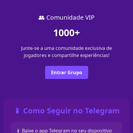
👥 Comunidade VIP
1000+
Junte-se a uma comunidade exclusiva de
jogadores e compartilhe experiências!
Entrar Grupo
📱 Como Seguir no Telegram
📱 Baixe o app Telegram no seu dispositivo