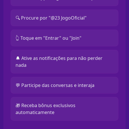
🔍 Procure por "@23 JogoOficial"
👆 Toque em "Entrar" ou "Join"
🔔 Ative as notificações para não perder
nada
💬 Participe das conversas e interaja
🎁 Receba bônus exclusivos
automaticamente