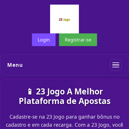
Login
Registrar-se
Menu
📱 23 Jogo A Melhor
Plataforma de Apostas
Cadastre-se na 23 Jogo para ganhar bônus no
cadastro e em cada recarga. Com a 23 Jogo, você