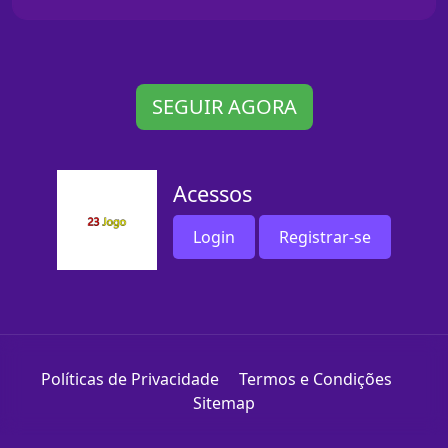
SEGUIR AGORA
Acessos
Login
Registrar-se
Políticas de Privacidade
Termos e Condições
Sitemap