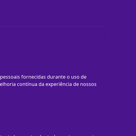
 pessoais fornecidas durante o uso de
elhoria contínua da experiência de nossos