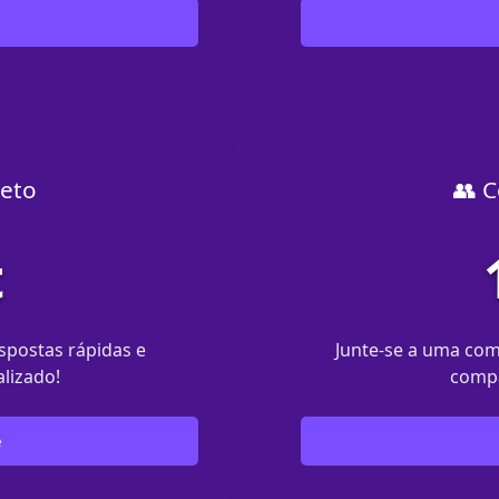
reto
👥 
t
espostas rápidas e
Junte-se a uma com
lizado!
compa
e