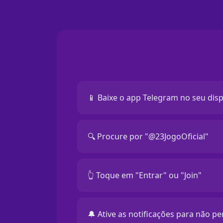
📱 Baixe o app Telegram no seu disp
🔍 Procure por "@23JogoOficial"
👆 Toque em "Entrar" ou "Join"
🔔 Ative as notificações para não p