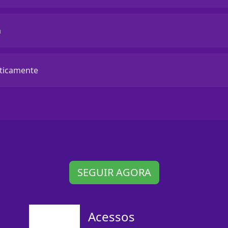
a
aticamente
SEGUIR AGORA
Acessos