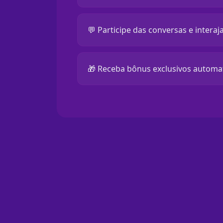
💬 Participe das conversas e interaj
🎁 Receba bônus exclusivos autom