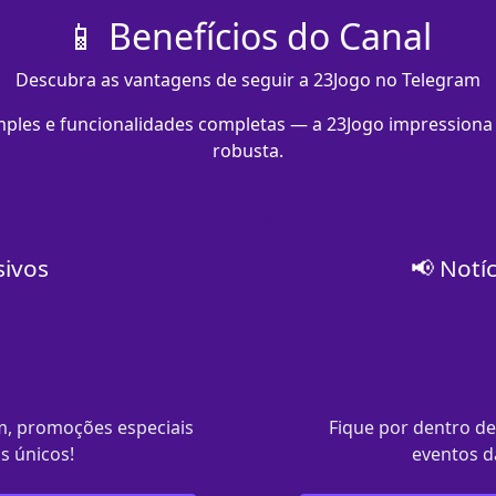
📱 Benefícios do Canal
Descubra as vantagens de seguir a 23Jogo no Telegram
imples e funcionalidades completas — a 23Jogo impressiona
robusta.
sivos
📢 Notí
m, promoções especiais
Fique por dentro d
s únicos!
eventos d