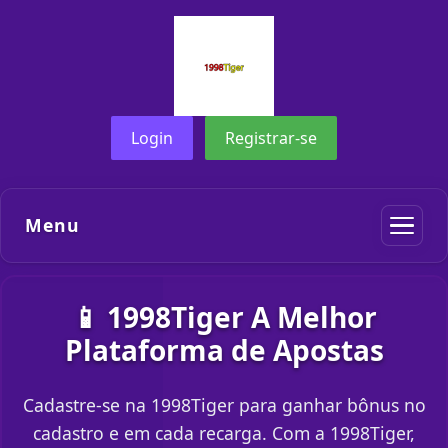
Login
Registrar-se
Menu
📱 1998Tiger A Melhor
Plataforma de Apostas
Cadastre-se na 1998Tiger para ganhar bônus no
cadastro e em cada recarga. Com a 1998Tiger,