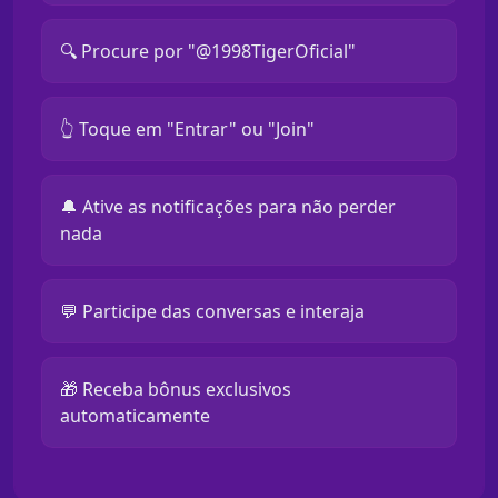
🔍 Procure por "@1998TigerOficial"
👆 Toque em "Entrar" ou "Join"
🔔 Ative as notificações para não perder
nada
💬 Participe das conversas e interaja
🎁 Receba bônus exclusivos
automaticamente