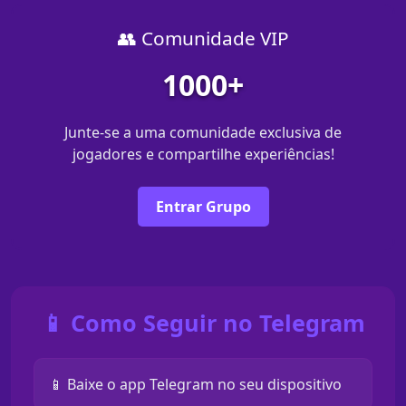
👥 Comunidade VIP
1000+
Junte-se a uma comunidade exclusiva de
jogadores e compartilhe experiências!
Entrar Grupo
📱 Como Seguir no Telegram
📱 Baixe o app Telegram no seu dispositivo