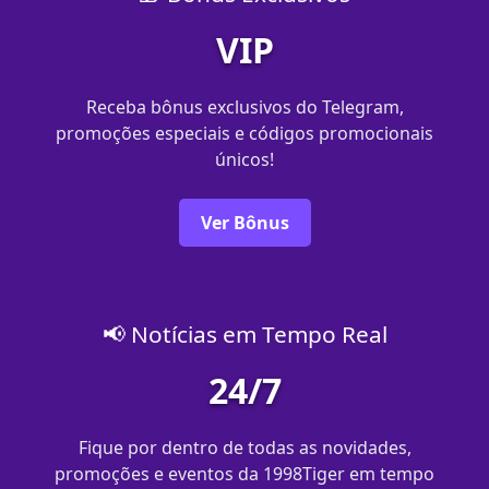
VIP
Receba bônus exclusivos do Telegram,
promoções especiais e códigos promocionais
únicos!
Ver Bônus
📢 Notícias em Tempo Real
24/7
Fique por dentro de todas as novidades,
promoções e eventos da 1998Tiger em tempo