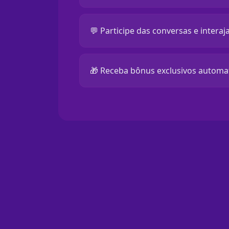
💬 Participe das conversas e interaj
🎁 Receba bônus exclusivos autom