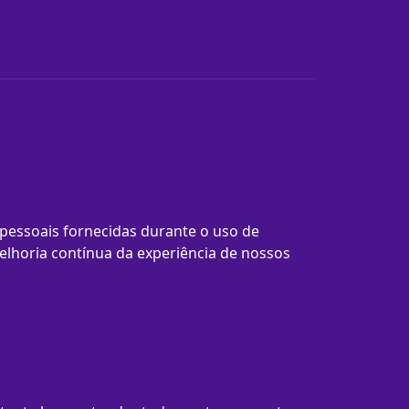
pessoais fornecidas durante o uso de
elhoria contínua da experiência de nossos