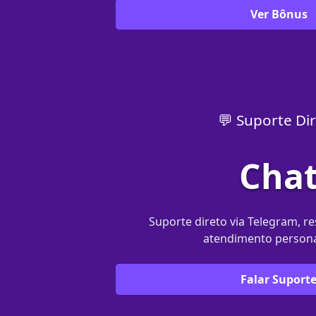
Ver Bônus
💬 Suporte Di
Cha
Suporte direto via Telegram, r
atendimento persona
Falar Suport