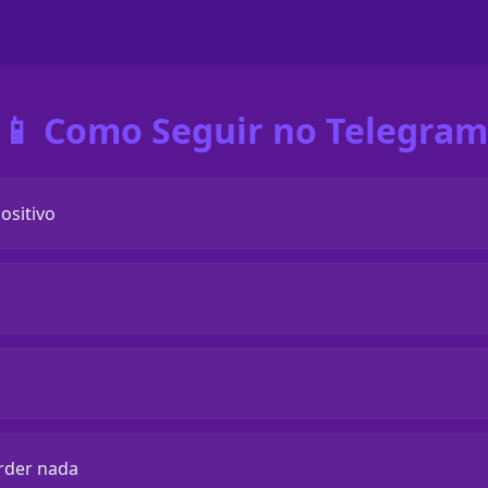
📱 Como Seguir no Telegram
ositivo
erder nada