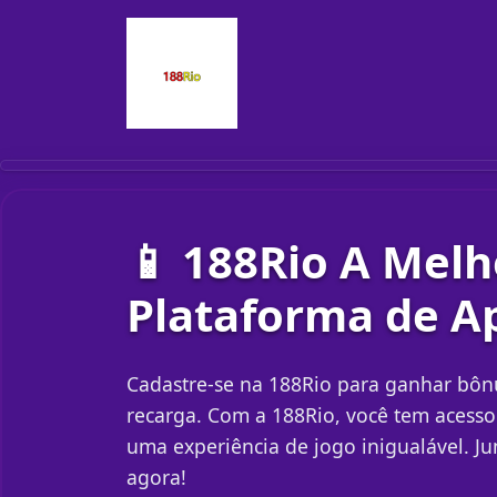
📱 188Rio A Melh
Plataforma de A
Cadastre-se na 188Rio para ganhar bôn
recarga. Com a 188Rio, você tem acesso
uma experiência de jogo inigualável. J
agora!