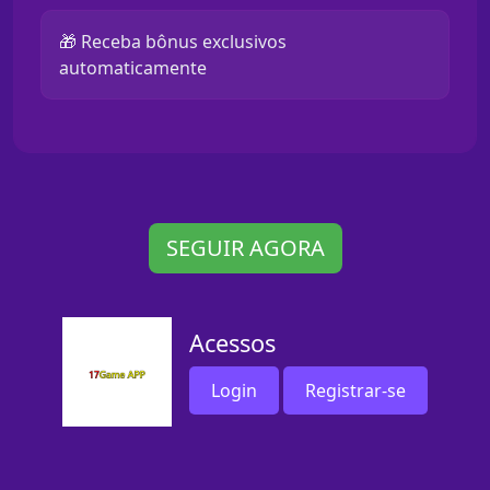
🎁 Receba bônus exclusivos
automaticamente
SEGUIR AGORA
Acessos
Login
Registrar-se