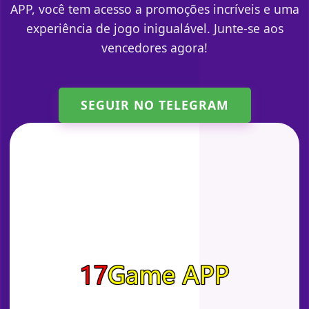
APP, você tem acesso a promoções incríveis e uma
experiência de jogo inigualável. Junte-se aos
vencedores agora!
SEGUIR NO TELEGRAM