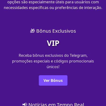
opções são especialmente úteis para usuários com
necessidades específicas ou preferências de interação.
🎁 Bônus Exclusivos
VIP
Receba bônus exclusivos do Telegram,
promoções especiais e códigos promocionais
únicos!
Ver Bônus
📢 Notícias em Tempo Real