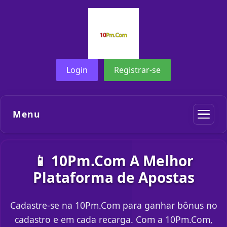
Login
Registrar-se
Menu
📱 10Pm.Com A Melhor
Plataforma de Apostas
Cadastre-se na 10Pm.Com para ganhar bônus no
cadastro e em cada recarga. Com a 10Pm.Com,