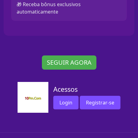
🎁 Receba bônus exclusivos
automaticamente
SEGUIR AGORA
Acessos
Login
Registrar-se