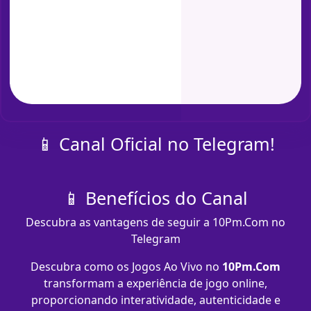
📱 Canal Oficial no Telegram!
📱 Benefícios do Canal
Descubra as vantagens de seguir a 10Pm.Com no
Telegram
Descubra como os Jogos Ao Vivo no
10Pm.Com
transformam a experiência de jogo online,
proporcionando interatividade, autenticidade e