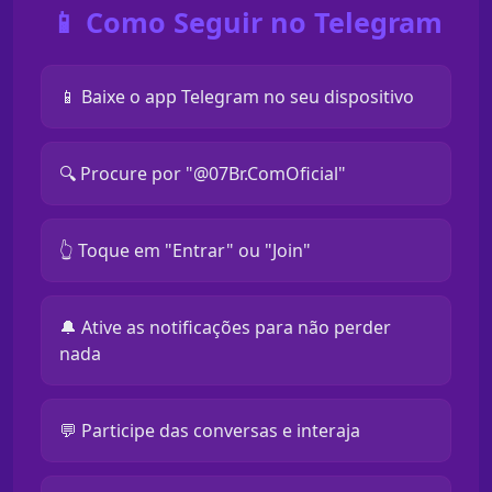
📱 Como Seguir no Telegram
📱 Baixe o app Telegram no seu dispositivo
🔍 Procure por "@07Br.ComOficial"
👆 Toque em "Entrar" ou "Join"
🔔 Ative as notificações para não perder
nada
💬 Participe das conversas e interaja