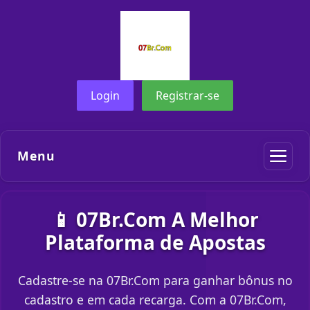
Login
Registrar-se
Menu
📱 07Br.Com A Melhor
Plataforma de Apostas
Cadastre-se na 07Br.Com para ganhar bônus no
cadastro e em cada recarga. Com a 07Br.Com,