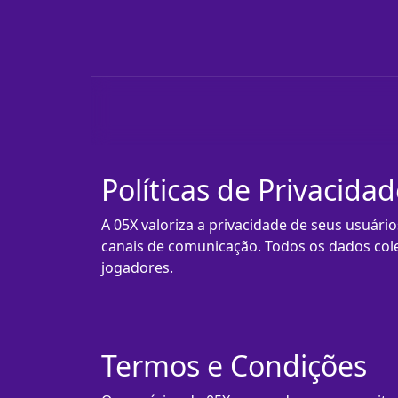
Políticas de Privacida
A 05X valoriza a privacidade de seus usuár
canais de comunicação. Todos os dados cole
jogadores.
Termos e Condições