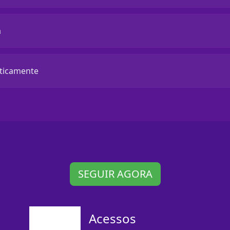
a
aticamente
SEGUIR AGORA
Acessos