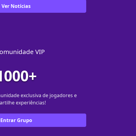
Ver Notícias
Comunidade VIP
1000+
unidade exclusiva de jogadores e
rtilhe experiências!
Entrar Grupo