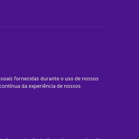
ssoais fornecidas durante o uso de nossos
 contínua da experiência de nossos