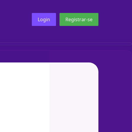
Login
Registrar-se