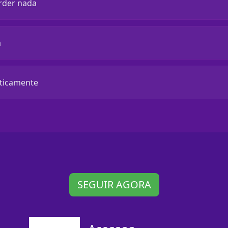
erder nada
a
aticamente
SEGUIR AGORA