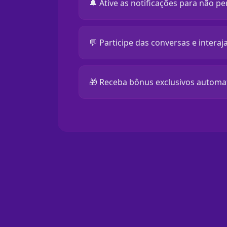
🔔 Ative as notificações para não p
💬 Participe das conversas e interaj
🎁 Receba bônus exclusivos autom