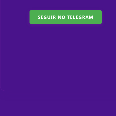
SEGUIR NO TELEGRAM