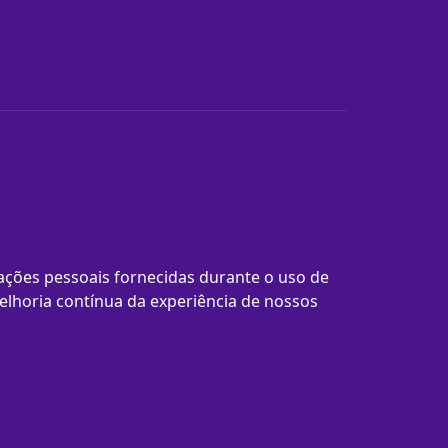
ações pessoais fornecidas durante o uso de
elhoria contínua da experiência de nossos